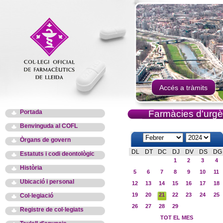
Accés a tràmits
Portada
Farmàcies d'urgè
Benvinguda al COFL
Òrgans de govern
DL
DT
DC
DJ
DV
DS
DG
Estatuts i codi deontològic
1
2
3
4
Història
5
6
7
8
9
10
11
Ubicació i personal
12
13
14
15
16
17
18
19
20
21
22
23
24
25
Col·legiació
26
27
28
29
Registre de col·legiats
TOT EL MES