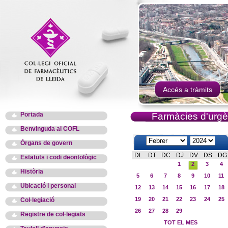
Accés a tràmits
Portada
Farmàcies d'urgè
Benvinguda al COFL
Òrgans de govern
DL
DT
DC
DJ
DV
DS
DG
Estatuts i codi deontològic
1
2
3
4
Història
5
6
7
8
9
10
11
Ubicació i personal
12
13
14
15
16
17
18
19
20
21
22
23
24
25
Col·legiació
26
27
28
29
Registre de col·legiats
TOT EL MES