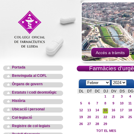
Accés a tràmits
Portada
Farmàcies d'urgè
Benvinguda al COFL
Òrgans de govern
DL
DT
DC
DJ
DV
DS
DG
Estatuts i codi deontològic
1
2
3
4
Història
5
6
7
8
9
10
11
Ubicació i personal
12
13
14
15
16
17
18
19
20
21
22
23
24
25
Col·legiació
26
27
28
29
Registre de col·legiats
TOT EL MES