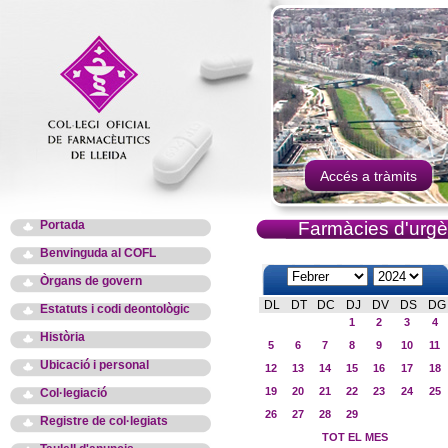
Accés a tràmits
Portada
Farmàcies d'urgè
Benvinguda al COFL
Òrgans de govern
DL
DT
DC
DJ
DV
DS
DG
Estatuts i codi deontològic
1
2
3
4
Història
5
6
7
8
9
10
11
Ubicació i personal
12
13
14
15
16
17
18
19
20
21
22
23
24
25
Col·legiació
26
27
28
29
Registre de col·legiats
TOT EL MES