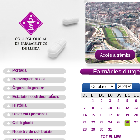
Accés a tràmits
Portada
Farmàcies d'urgè
Benvinguda al COFL
Òrgans de govern
DL
DT
DC
DJ
DV
DS
DG
Estatuts i codi deontològic
1
2
3
4
5
6
Història
7
8
9
10
11
12
13
Ubicació i personal
14
15
16
17
18
19
20
21
22
23
24
25
26
27
Col·legiació
28
29
30
31
Registre de col·legiats
TOT EL MES