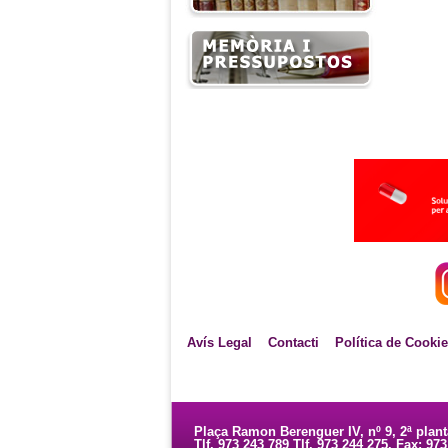
Avís Legal
Contacti
Política de Cooki
Plaça Ramon Berenguer IV, nº 9, 2ª plan
Tlf. 973 243 789 Tlf. 973 244 275. Fax: 97