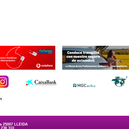
es
ta 25007 LLEIDA
3 238 310