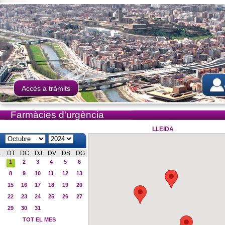
Accés a tràmits
Farmàcies d'urgència
LLEIDA
L
DT
DC
DJ
DV
DS
DG
1
2
3
4
5
6
8
9
10
11
12
13
15
16
17
18
19
20
22
23
24
25
26
27
29
30
31
TOT EL MES