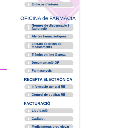
Enllaços d'interès
OFICINA de FARMÀCIA
Normes de dispensació i
facturació
Alertes farmacèutiques
Llistats de preus de
medicaments
Tràmits on line Gencat
Documentació OF
Farmaserveis
RECEPTA ELECTRÒNICA
Informació general RE
Control de qualitat RE
FACTURACIÓ
Liquidació
CatSalut
Medicaments preu elevat