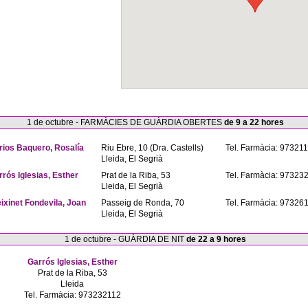
1 de octubre - FARMÀCIES DE GUÀRDIA OBERTES
de 9 a 22 hores
rios Baquero, Rosalía
Riu Ebre, 10 (Dra. Castells)
Tel. Farmàcia: 97321
Lleida, El Segrià
rrós Iglesias, Esther
Prat de la Riba, 53
Tel. Farmàcia: 97323
Lleida, El Segrià
eixinet Fondevila, Joan
Passeig de Ronda, 70
Tel. Farmàcia: 97326
Lleida, El Segrià
1 de octubre - GUÀRDIA DE NIT
de 22 a 9 hores
Garrós Iglesias, Esther
Prat de la Riba, 53
Lleida
Tel. Farmàcia: 973232112