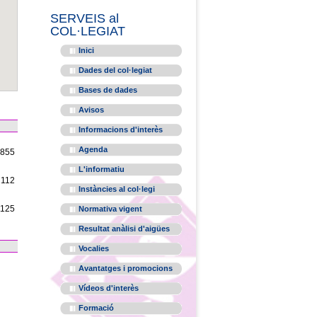
SERVEIS al
COL·LEGIAT
Inici
Dades del col·legiat
Bases de dades
Avisos
Informacions d'interès
Agenda
1855
L'informatiu
2112
Instàncies al col·legi
1125
Normativa vigent
Resultat anàlisi d'aigües
Vocalies
Avantatges i promocions
Vídeos d'interès
Formació