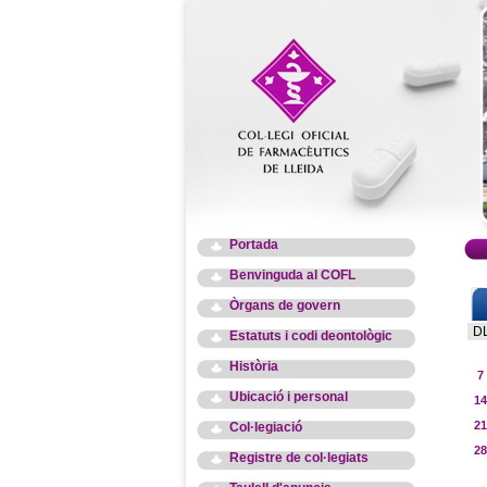
Portada
Benvinguda al COFL
Òrgans de govern
D
Estatuts i codi deontològic
Història
7
Ubicació i personal
14
21
Col·legiació
28
Registre de col·legiats