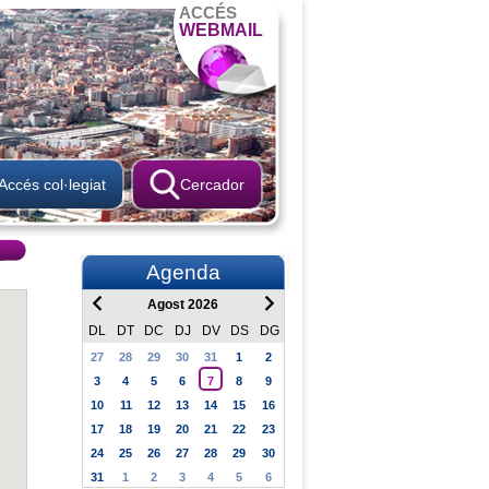
ACCÉS
WEBMAIL
Accés col·legiat
Cercador
Agenda
Agost 2026
DL
DT
DC
DJ
DV
DS
DG
27
28
29
30
31
1
2
3
4
5
6
7
8
9
10
11
12
13
14
15
16
17
18
19
20
21
22
23
24
25
26
27
28
29
30
31
1
2
3
4
5
6