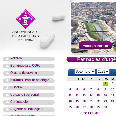
Accés a tràmits
Portada
Farmàcies d'urgè
Benvinguda al COFL
Òrgans de govern
DL
DT
DC
DJ
DV
DS
DG
Estatuts i codi deontològic
1
2
3
Història
4
5
6
7
8
9
10
Ubicació i personal
11
12
13
14
15
16
17
18
19
20
21
22
23
24
Col·legiació
25
26
27
28
29
30
Registre de col·legiats
TOT EL MES