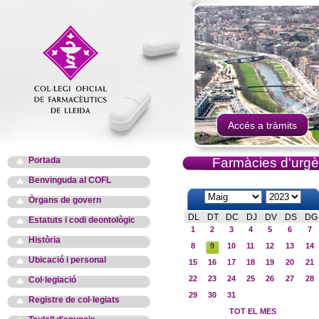
Accés a tràmits
Portada
Farmàcies d'urgè
Benvinguda al COFL
Òrgans de govern
DL
DT
DC
DJ
DV
DS
DG
Estatuts i codi deontològic
1
2
3
4
5
6
7
Història
8
9
10
11
12
13
14
Ubicació i personal
15
16
17
18
19
20
21
22
23
24
25
26
27
28
Col·legiació
29
30
31
Registre de col·legiats
TOT EL MES