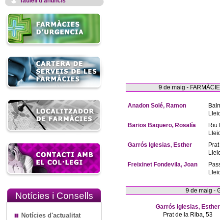
Taulell d'anuncis
9 de maig - FARMÀC
Anadon Solé, Ramon
Bal
Llei
Barios Baquero, Rosalía
Riu 
Llei
Garrós Iglesias, Esther
Prat
Llei
Freixinet Fondevila, Joan
Pas
Llei
9 de maig -
Notícies i Consells
Garrós Iglesias, Esther
Prat de la Riba, 53
Notícies d'actualitat