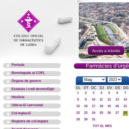
Accés a tràmits
Portada
Farmàcies d'urgè
Benvinguda al COFL
Òrgans de govern
DL
DT
DC
DJ
DV
DS
DG
Estatuts i codi deontològic
1
2
3
4
5
6
7
Història
8
9
10
11
12
13
14
Ubicació i personal
15
16
17
18
19
20
21
22
23
24
25
26
27
28
Col·legiació
29
30
31
Registre de col·legiats
TOT EL MES