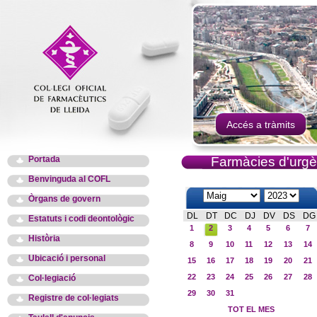
Accés a tràmits
Portada
Farmàcies d'urgè
Benvinguda al COFL
Òrgans de govern
DL
DT
DC
DJ
DV
DS
DG
Estatuts i codi deontològic
1
2
3
4
5
6
7
Història
8
9
10
11
12
13
14
Ubicació i personal
15
16
17
18
19
20
21
22
23
24
25
26
27
28
Col·legiació
29
30
31
Registre de col·legiats
TOT EL MES