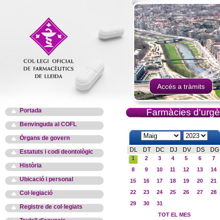
Accés a tràmits
Portada
Farmàcies d'urgè
Benvinguda al COFL
Òrgans de govern
DL
DT
DC
DJ
DV
DS
DG
Estatuts i codi deontològic
1
2
3
4
5
6
7
Història
8
9
10
11
12
13
14
Ubicació i personal
15
16
17
18
19
20
21
22
23
24
25
26
27
28
Col·legiació
29
30
31
Registre de col·legiats
TOT EL MES