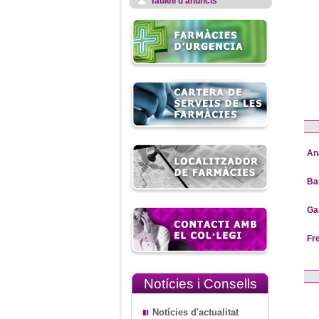
Taulell d'anuncis
An
Ba
Ga
Fr
Notícies i Consells
Notícies d'actualitat