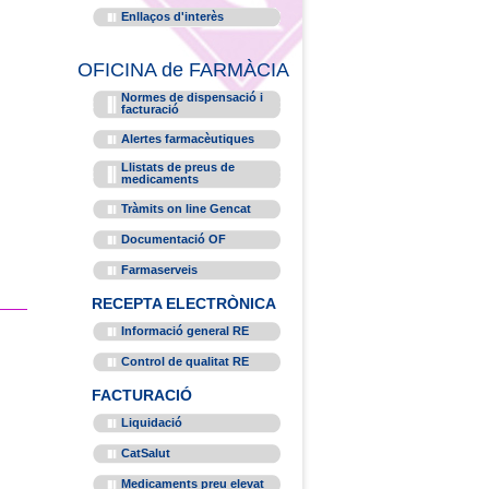
Enllaços d'interès
OFICINA de FARMÀCIA
Normes de dispensació i
facturació
Alertes farmacèutiques
Llistats de preus de
medicaments
Tràmits on line Gencat
Documentació OF
Farmaserveis
RECEPTA ELECTRÒNICA
Informació general RE
Control de qualitat RE
FACTURACIÓ
Liquidació
CatSalut
Medicaments preu elevat