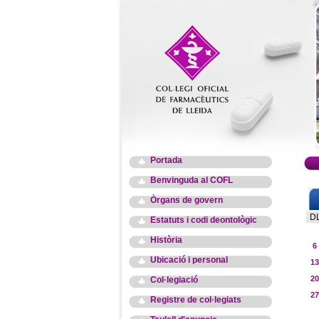
Portada
Benvinguda al COFL
Òrgans de govern
D
Estatuts i codi deontològic
Història
6
Ubicació i personal
13
20
Col·legiació
27
Registre de col·legiats