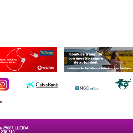
es
ta 25007 LLEIDA
3 238 310