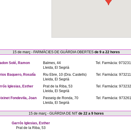
15 de març - FARMÀCIES DE GUÀRDIA OBERTES
de 9 a 22 hores
adon Solé, Ramon
Balmes, 44
Tel. Farmàcia: 97323
Lleida, El Segrià
rios Baquero, Rosalía
Riu Ebre, 10 (Dra. Castells)
Tel. Farmàcia: 97321
Lleida, El Segrià
rrós Iglesias, Esther
Prat de la Riba, 53
Tel. Farmàcia: 97323
Lleida, El Segrià
eixinet Fondevila, Joan
Passeig de Ronda, 70
Tel. Farmàcia: 97326
Lleida, El Segrià
15 de març - GUÀRDIA DE NIT
de 22 a 9 hores
Garrós Iglesias, Esther
Prat de la Riba, 53