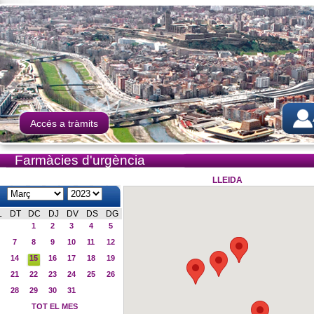
Accés a tràmits
Farmàcies d'urgència
LLEIDA
L
DT
DC
DJ
DV
DS
DG
1
2
3
4
5
7
8
9
10
11
12
14
15
16
17
18
19
21
22
23
24
25
26
28
29
30
31
TOT EL MES