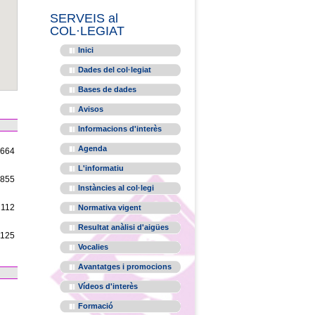
SERVEIS al
COL·LEGIAT
Inici
Dades del col·legiat
Bases de dades
Avisos
Informacions d'interès
Agenda
1664
L'informatiu
1855
Instàncies al col·legi
2112
Normativa vigent
Resultat anàlisi d'aigües
1125
Vocalies
Avantatges i promocions
Vídeos d'interès
Formació