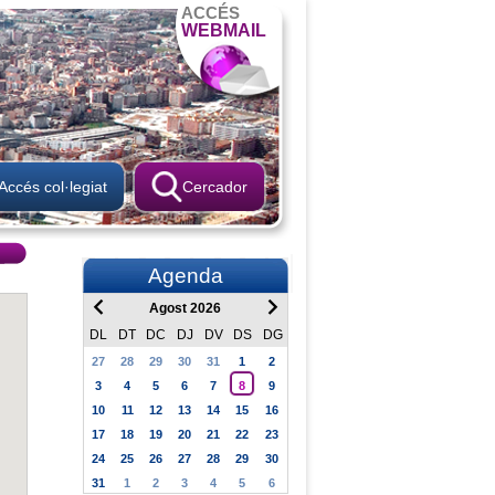
ACCÉS
WEBMAIL
Accés col·legiat
Cercador
Agenda
Agost 2026
DL
DT
DC
DJ
DV
DS
DG
27
28
29
30
31
1
2
3
4
5
6
7
8
9
10
11
12
13
14
15
16
17
18
19
20
21
22
23
24
25
26
27
28
29
30
31
1
2
3
4
5
6