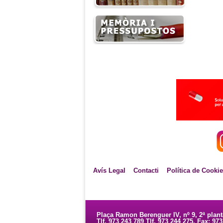
Avís Legal
Contacti
Política de Cooki
Plaça Ramon Berenguer IV, nº 9, 2ª plan
Tlf. 973 243 789 Tlf. 973 244 275. Fax: 97