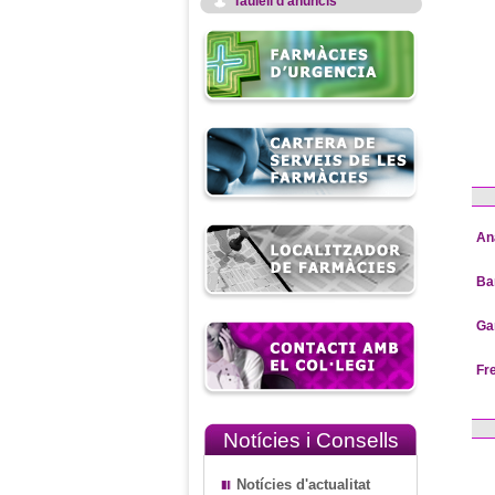
Taulell d'anuncis
An
Ba
Ga
Fr
Notícies i Consells
Notícies d'actualitat