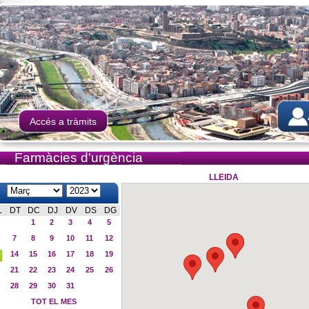
Accés a tràmits
Farmàcies d'urgència
LLEIDA
L
DT
DC
DJ
DV
DS
DG
1
2
3
4
5
7
8
9
10
11
12
14
15
16
17
18
19
21
22
23
24
25
26
28
29
30
31
TOT EL MES