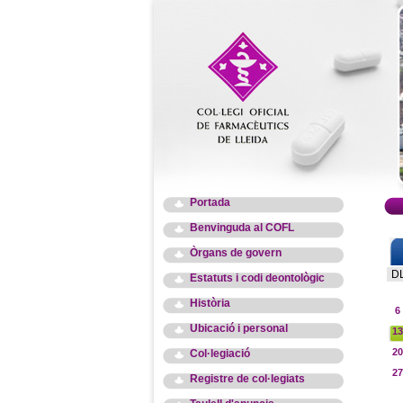
Portada
Benvinguda al COFL
Òrgans de govern
D
Estatuts i codi deontològic
Història
6
Ubicació i personal
13
20
Col·legiació
27
Registre de col·legiats