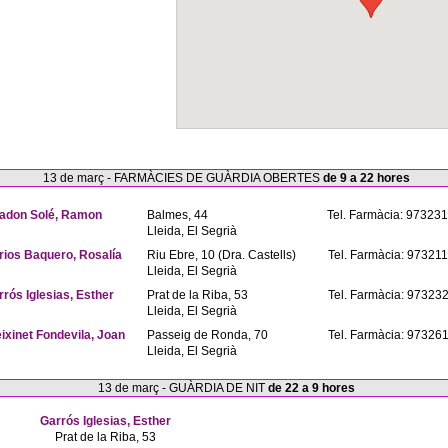
13 de març - FARMÀCIES DE GUÀRDIA OBERTES
de 9 a 22 hores
adon Solé, Ramon
Balmes, 44
Tel. Farmàcia: 97323
Lleida, El Segrià
rios Baquero, Rosalía
Riu Ebre, 10 (Dra. Castells)
Tel. Farmàcia: 97321
Lleida, El Segrià
rrós Iglesias, Esther
Prat de la Riba, 53
Tel. Farmàcia: 97323
Lleida, El Segrià
eixinet Fondevila, Joan
Passeig de Ronda, 70
Tel. Farmàcia: 97326
Lleida, El Segrià
13 de març - GUÀRDIA DE NIT
de 22 a 9 hores
Garrós Iglesias, Esther
Prat de la Riba, 53