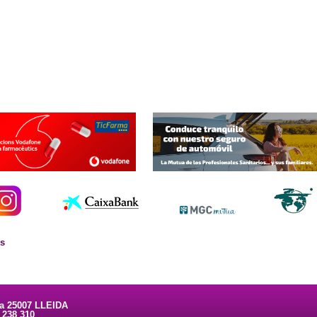
es
ta 25007 LLEIDA
3 238 310