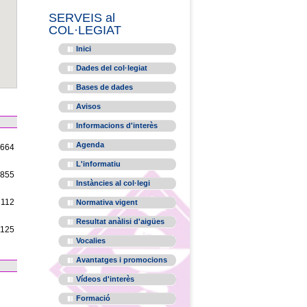
SERVEIS al
COL·LEGIAT
Inici
Dades del col·legiat
Bases de dades
Avisos
Informacions d'interès
Agenda
1664
L'informatiu
1855
Instàncies al col·legi
2112
Normativa vigent
Resultat anàlisi d'aigües
1125
Vocalies
Avantatges i promocions
Vídeos d'interès
Formació