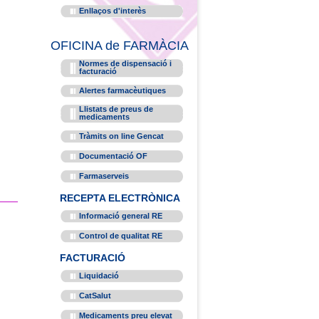
Enllaços d'interès
OFICINA de FARMÀCIA
Normes de dispensació i
facturació
Alertes farmacèutiques
Llistats de preus de
medicaments
Tràmits on line Gencat
Documentació OF
Farmaserveis
RECEPTA ELECTRÒNICA
Informació general RE
Control de qualitat RE
FACTURACIÓ
Liquidació
CatSalut
Medicaments preu elevat