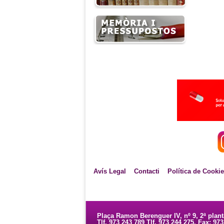
Avís Legal
Contacti
Política de Cooki
Plaça Ramon Berenguer IV, nº 9, 2ª plan
Tlf. 973 243 789 Tlf. 973 244 275. Fax: 97