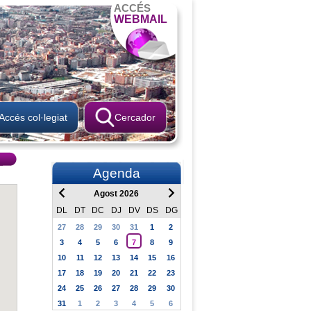
ACCÉS
WEBMAIL
Accés col·legiat
Cercador
Agenda
Agost 2026
DL
DT
DC
DJ
DV
DS
DG
27
28
29
30
31
1
2
3
4
5
6
7
8
9
10
11
12
13
14
15
16
17
18
19
20
21
22
23
24
25
26
27
28
29
30
31
1
2
3
4
5
6