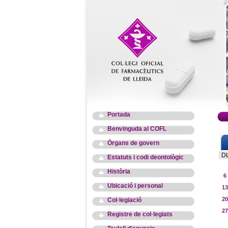
Portada
Benvinguda al COFL
Òrgans de govern
D
Estatuts i codi deontològic
Història
6
Ubicació i personal
13
20
Col·legiació
27
Registre de col·legiats