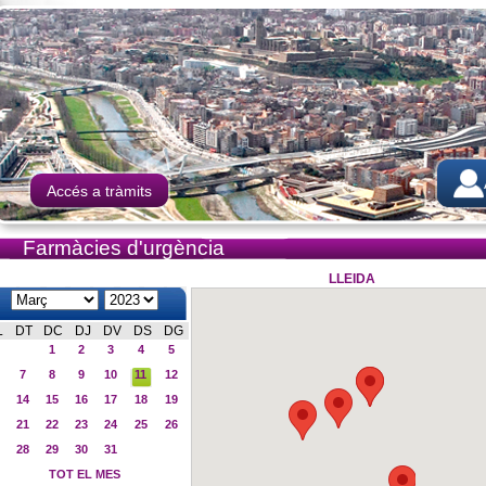
Accés a tràmits
Farmàcies d'urgència
LLEIDA
L
DT
DC
DJ
DV
DS
DG
1
2
3
4
5
7
8
9
10
11
12
14
15
16
17
18
19
21
22
23
24
25
26
28
29
30
31
TOT EL MES