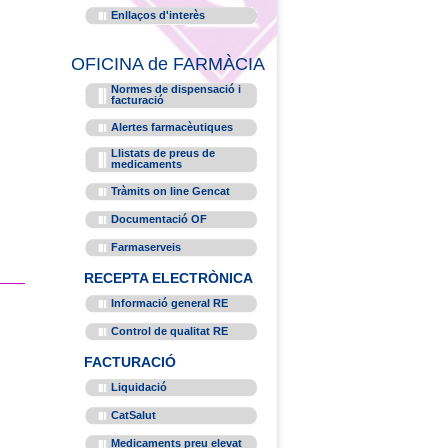
Enllaços d'interès
OFICINA de FARMÀCIA
Normes de dispensació i
facturació
Alertes farmacèutiques
Llistats de preus de
medicaments
Tràmits on line Gencat
Documentació OF
Farmaserveis
RECEPTA ELECTRÒNICA
Informació general RE
Control de qualitat RE
FACTURACIÓ
Liquidació
CatSalut
Medicaments preu elevat