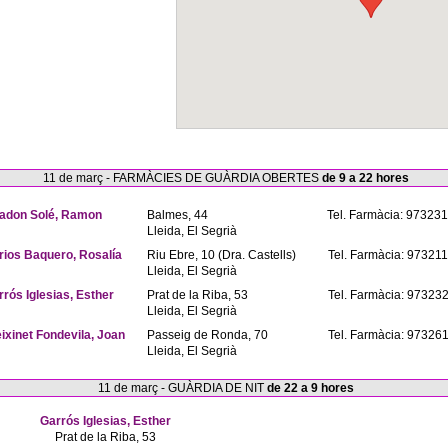
11 de març - FARMÀCIES DE GUÀRDIA OBERTES
de 9 a 22 hores
adon Solé, Ramon
Balmes, 44
Tel. Farmàcia: 97323
Lleida, El Segrià
rios Baquero, Rosalía
Riu Ebre, 10 (Dra. Castells)
Tel. Farmàcia: 97321
Lleida, El Segrià
rrós Iglesias, Esther
Prat de la Riba, 53
Tel. Farmàcia: 97323
Lleida, El Segrià
eixinet Fondevila, Joan
Passeig de Ronda, 70
Tel. Farmàcia: 97326
Lleida, El Segrià
11 de març - GUÀRDIA DE NIT
de 22 a 9 hores
Garrós Iglesias, Esther
Prat de la Riba, 53