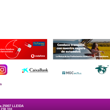
es
ta 25007 LLEIDA
3 238 310