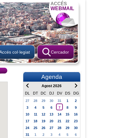
ACCÉS
WEBMAIL
Accés col·legiat
Cercador
Agenda
Agost 2026
DL
DT
DC
DJ
DV
DS
DG
27
28
29
30
31
1
2
3
4
5
6
7
8
9
10
11
12
13
14
15
16
17
18
19
20
21
22
23
24
25
26
27
28
29
30
31
1
2
3
4
5
6