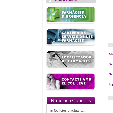
Taulell d'anuncis
An
Ba
Ga
Fr
Notícies i Consells
Notícies d'actualitat