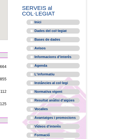
SERVEIS al
COL·LEGIAT
Inici
Dades del col·legiat
Bases de dades
Avisos
Informacions d'interès
Agenda
1664
L'informatiu
1855
Instàncies al col·legi
2112
Normativa vigent
Resultat anàlisi d'aigües
1125
Vocalies
Avantatges i promocions
Vídeos d'interès
Formació