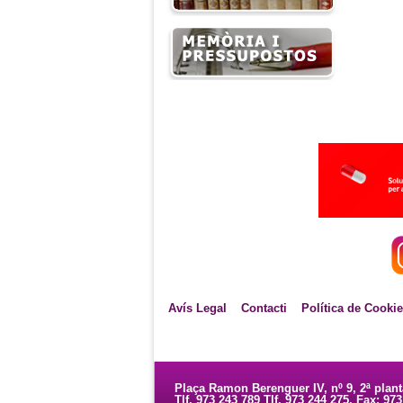
Avís Legal
Contacti
Política de Cooki
Plaça Ramon Berenguer IV, nº 9, 2ª plan
Tlf. 973 243 789 Tlf. 973 244 275. Fax: 97