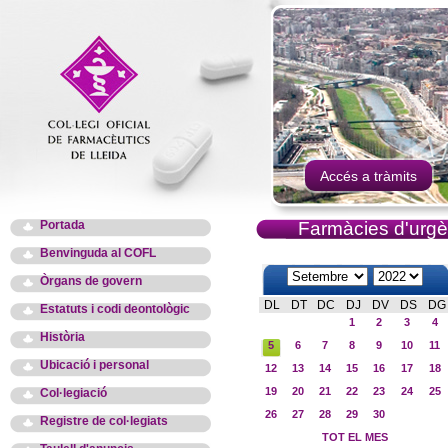
Accés a tràmits
Portada
Farmàcies d'urgè
Benvinguda al COFL
Òrgans de govern
DL
DT
DC
DJ
DV
DS
DG
Estatuts i codi deontològic
1
2
3
4
Història
5
6
7
8
9
10
11
Ubicació i personal
12
13
14
15
16
17
18
19
20
21
22
23
24
25
Col·legiació
26
27
28
29
30
Registre de col·legiats
TOT EL MES