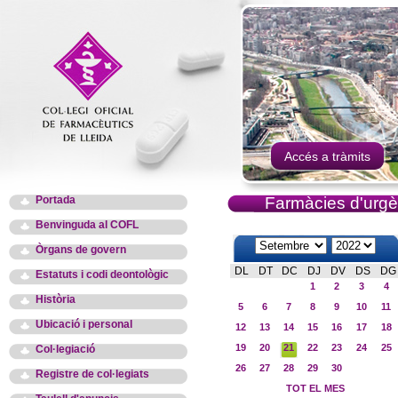
Accés a tràmits
Portada
Farmàcies d'urgè
Benvinguda al COFL
Òrgans de govern
DL
DT
DC
DJ
DV
DS
DG
Estatuts i codi deontològic
1
2
3
4
Història
5
6
7
8
9
10
11
Ubicació i personal
12
13
14
15
16
17
18
19
20
21
22
23
24
25
Col·legiació
26
27
28
29
30
Registre de col·legiats
TOT EL MES