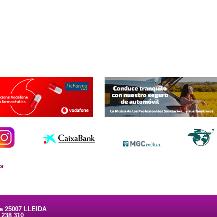
es
ta 25007 LLEIDA
3 238 310