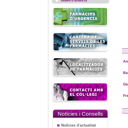
Taulell d'anuncis
An
Ba
Ga
Fr
Notícies i Consells
Notícies d'actualitat