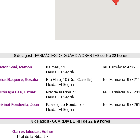
8 de agost - FARMÀCIES DE GUÀRDIA OBERTES
de 9 a 22 hores
adon Solé, Ramon
Balmes, 44
Tel. Farmàcia: 97323
Lleida, El Segrià
rios Baquero, Rosalía
Riu Ebre, 10 (Dra. Castells)
Tel. Farmàcia: 97321
Lleida, El Segrià
rrós Iglesias, Esther
Prat de la Riba, 53
Tel. Farmàcia: 97323
Lleida, El Segrià
eixinet Fondevila, Joan
Passeig de Ronda, 70
Tel. Farmàcia: 97326
Lleida, El Segrià
8 de agost - GUÀRDIA DE NIT
de 22 a 9 hores
Garrós Iglesias, Esther
Prat de la Riba, 53