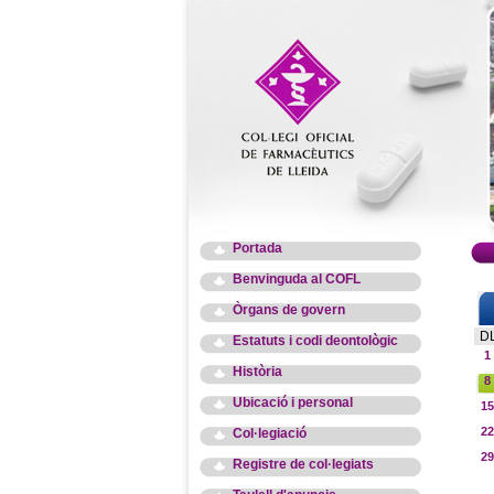
Portada
Benvinguda al COFL
Òrgans de govern
D
Estatuts i codi deontològic
1
Història
8
Ubicació i personal
15
22
Col·legiació
29
Registre de col·legiats