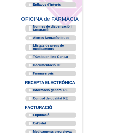
Enllaços d'interès
OFICINA de FARMÀCIA
Normes de dispensació i
facturació
Alertes farmacèutiques
Llistats de preus de
medicaments
Tràmits on line Gencat
Documentació OF
Farmaserveis
RECEPTA ELECTRÒNICA
Informació general RE
Control de qualitat RE
FACTURACIÓ
Liquidació
CatSalut
Medicaments preu elevat