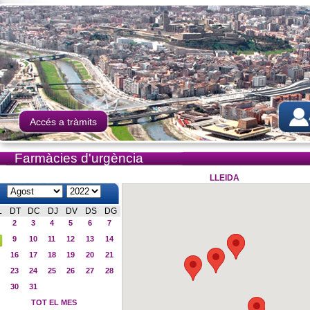
Accés a tràmits
Farmàcies d'urgència
LLEIDA
L
DT
DC
DJ
DV
DS
DG
2
3
4
5
6
7
9
10
11
12
13
14
16
17
18
19
20
21
23
24
25
26
27
28
30
31
TOT EL MES