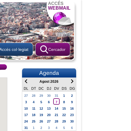
ACCÉS
WEBMAIL
Accés col·legiat
Cercador
Agenda
Agost 2026
DL
DT
DC
DJ
DV
DS
DG
27
28
29
30
31
1
2
3
4
5
6
7
8
9
10
11
12
13
14
15
16
17
18
19
20
21
22
23
24
25
26
27
28
29
30
31
1
2
3
4
5
6