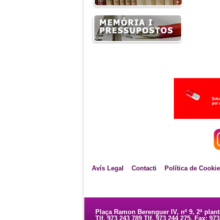
Avís Legal
Contacti
Política de Cooki
Plaça Ramon Berenguer IV, nº 9, 2ª plan
Tlf. 973 243 789 Tlf. 973 244 275. Fax: 97