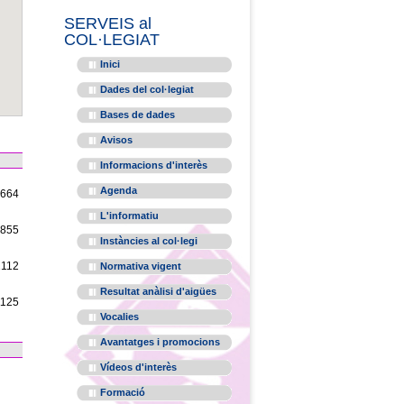
SERVEIS al
COL·LEGIAT
Inici
Dades del col·legiat
Bases de dades
Avisos
Informacions d'interès
Agenda
1664
L'informatiu
1855
Instàncies al col·legi
2112
Normativa vigent
Resultat anàlisi d'aigües
1125
Vocalies
Avantatges i promocions
Vídeos d'interès
Formació