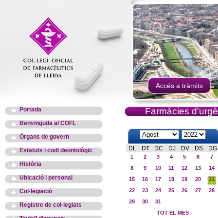
Accés a tràmits
Portada
Farmàcies d'urgè
Benvinguda al COFL
Òrgans de govern
DL
DT
DC
DJ
DV
DS
DG
Estatuts i codi deontològic
1
2
3
4
5
6
7
Història
8
9
10
11
12
13
14
Ubicació i personal
15
16
17
18
19
20
21
22
23
24
25
26
27
28
Col·legiació
29
30
31
Registre de col·legiats
TOT EL MES