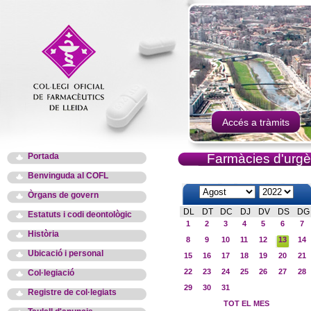
Accés a tràmits
Portada
Farmàcies d'urgè
Benvinguda al COFL
Òrgans de govern
DL
DT
DC
DJ
DV
DS
DG
Estatuts i codi deontològic
1
2
3
4
5
6
7
Història
8
9
10
11
12
13
14
Ubicació i personal
15
16
17
18
19
20
21
22
23
24
25
26
27
28
Col·legiació
29
30
31
Registre de col·legiats
TOT EL MES