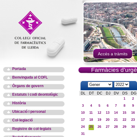
Accés a tràmits
Portada
Farmàcies d'urgè
Benvinguda al COFL
Òrgans de govern
DL
DT
DC
DJ
DV
DS
DG
Estatuts i codi deontològic
1
2
Història
3
4
5
6
7
8
9
Ubicació i personal
10
11
12
13
14
15
16
17
18
19
20
21
22
23
Col·legiació
24
25
26
27
28
29
30
Registre de col·legiats
31