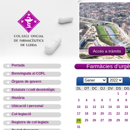
Accés a tràmits
Portada
Farmàcies d'urgè
Benvinguda al COFL
Òrgans de govern
DL
DT
DC
DJ
DV
DS
DG
Estatuts i codi deontològic
1
2
Història
3
4
5
6
7
8
9
Ubicació i personal
10
11
12
13
14
15
16
17
18
19
20
21
22
23
Col·legiació
24
25
26
27
28
29
30
Registre de col·legiats
31