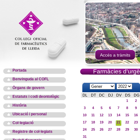
Accés a tràmits
Portada
Farmàcies d'urgè
Benvinguda al COFL
Òrgans de govern
DL
DT
DC
DJ
DV
DS
DG
Estatuts i codi deontològic
1
2
Història
3
4
5
6
7
8
9
Ubicació i personal
10
11
12
13
14
15
16
17
18
19
20
21
22
23
Col·legiació
24
25
26
27
28
29
30
Registre de col·legiats
31