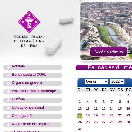
Accés a tràmits
Portada
Farmàcies d'urgè
Benvinguda al COFL
Òrgans de govern
DL
DT
DC
DJ
DV
DS
DG
Estatuts i codi deontològic
1
2
Història
3
4
5
6
7
8
9
Ubicació i personal
10
11
12
13
14
15
16
17
18
19
20
21
22
23
Col·legiació
24
25
26
27
28
29
30
Registre de col·legiats
31