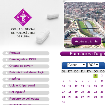
Accés a tràmits
Portada
Farmàcies d'urgè
Benvinguda al COFL
Òrgans de govern
DL
DT
DC
DJ
DV
DS
DG
Estatuts i codi deontològic
1
2
Història
3
4
5
6
7
8
9
Ubicació i personal
10
11
12
13
14
15
16
17
18
19
20
21
22
23
Col·legiació
24
25
26
27
28
29
30
Registre de col·legiats
31