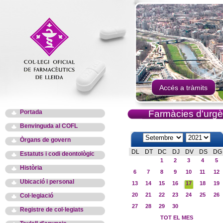
Accés a tràmits
Portada
Farmàcies d'urgè
Benvinguda al COFL
Òrgans de govern
DL
DT
DC
DJ
DV
DS
DG
Estatuts i codi deontològic
1
2
3
4
5
Història
6
7
8
9
10
11
12
Ubicació i personal
13
14
15
16
17
18
19
20
21
22
23
24
25
26
Col·legiació
27
28
29
30
Registre de col·legiats
TOT EL MES