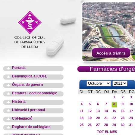
Accés a tràmits
Portada
Farmàcies d'urgè
Benvinguda al COFL
Òrgans de govern
DL
DT
DC
DJ
DV
DS
DG
Estatuts i codi deontològic
1
2
3
Història
4
5
6
7
8
9
10
Ubicació i personal
11
12
13
14
15
16
17
18
19
20
21
22
23
24
Col·legiació
25
26
27
28
29
30
31
Registre de col·legiats
TOT EL MES