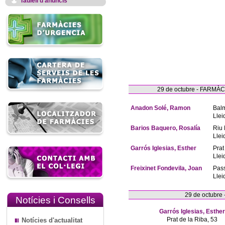
Taulell d'anuncis
29 de octubre - FARM
Anadon Solé, Ramon
Bal
Llei
Barios Baquero, Rosalía
Riu 
Llei
Garrós Iglesias, Esther
Prat
Llei
Freixinet Fondevila, Joan
Pas
Llei
29 de octubre
Notícies i Consells
Garrós Iglesias, Esther
Prat de la Riba, 53
Notícies d'actualitat