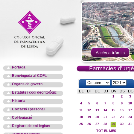
Accés a tràmits
Portada
Farmàcies d'urgè
Benvinguda al COFL
Òrgans de govern
DL
DT
DC
DJ
DV
DS
DG
Estatuts i codi deontològic
1
2
3
Història
4
5
6
7
8
9
10
Ubicació i personal
11
12
13
14
15
16
17
18
19
20
21
22
23
24
Col·legiació
25
26
27
28
29
30
31
Registre de col·legiats
TOT EL MES