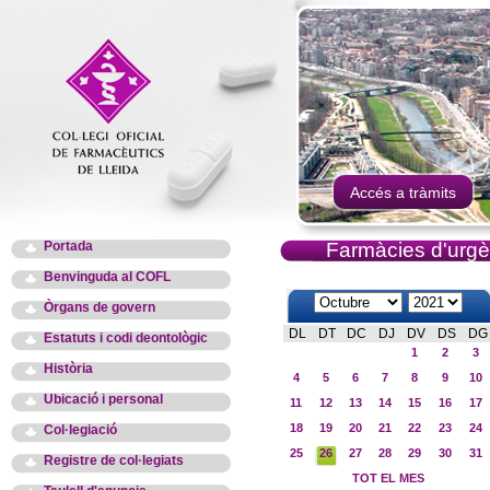
Accés a tràmits
Portada
Farmàcies d'urgè
Benvinguda al COFL
Òrgans de govern
DL
DT
DC
DJ
DV
DS
DG
Estatuts i codi deontològic
1
2
3
Història
4
5
6
7
8
9
10
Ubicació i personal
11
12
13
14
15
16
17
18
19
20
21
22
23
24
Col·legiació
25
26
27
28
29
30
31
Registre de col·legiats
TOT EL MES