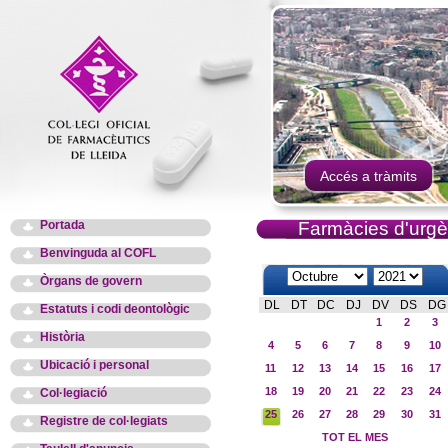
Accés a tràmits
Portada
Farmàcies d'urgè
Benvinguda al COFL
Òrgans de govern
DL
DT
DC
DJ
DV
DS
DG
Estatuts i codi deontològic
1
2
3
Història
4
5
6
7
8
9
10
Ubicació i personal
11
12
13
14
15
16
17
18
19
20
21
22
23
24
Col·legiació
25
26
27
28
29
30
31
Registre de col·legiats
TOT EL MES