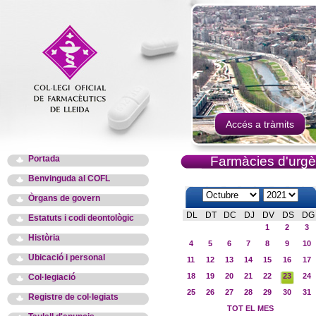
Accés a tràmits
Portada
Farmàcies d'urgè
Benvinguda al COFL
Òrgans de govern
DL
DT
DC
DJ
DV
DS
DG
Estatuts i codi deontològic
1
2
3
Història
4
5
6
7
8
9
10
Ubicació i personal
11
12
13
14
15
16
17
18
19
20
21
22
23
24
Col·legiació
25
26
27
28
29
30
31
Registre de col·legiats
TOT EL MES