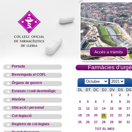
Accés a tràmits
Portada
Farmàcies d'urgè
Benvinguda al COFL
Òrgans de govern
DL
DT
DC
DJ
DV
DS
DG
Estatuts i codi deontològic
1
2
3
Història
4
5
6
7
8
9
10
Ubicació i personal
11
12
13
14
15
16
17
18
19
20
21
22
23
24
Col·legiació
25
26
27
28
29
30
31
Registre de col·legiats
TOT EL MES