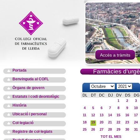
Accés a tràmits
Portada
Farmàcies d'urgè
Benvinguda al COFL
Òrgans de govern
DL
DT
DC
DJ
DV
DS
DG
Estatuts i codi deontològic
1
2
3
Història
4
5
6
7
8
9
10
Ubicació i personal
11
12
13
14
15
16
17
18
19
20
21
22
23
24
Col·legiació
25
26
27
28
29
30
31
Registre de col·legiats
TOT EL MES