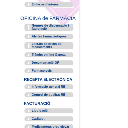
Enllaços d'interès
OFICINA de FARMÀCIA
Normes de dispensació i
facturació
Alertes farmacèutiques
Llistats de preus de
medicaments
Tràmits on line Gencat
Documentació OF
Farmaserveis
RECEPTA ELECTRÒNICA
Informació general RE
Control de qualitat RE
FACTURACIÓ
Liquidació
CatSalut
Medicaments preu elevat