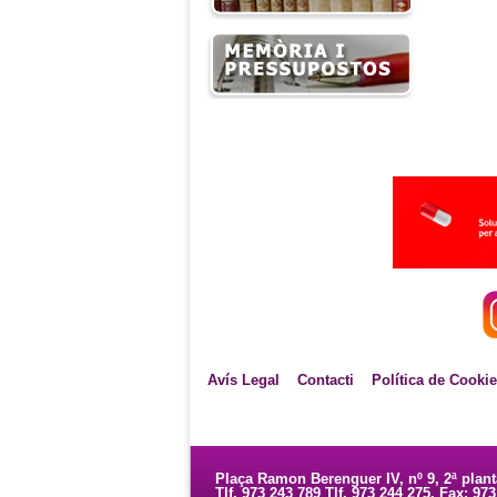
Avís Legal
Contacti
Política de Cooki
Plaça Ramon Berenguer IV, nº 9, 2ª plan
Tlf. 973 243 789 Tlf. 973 244 275. Fax: 97