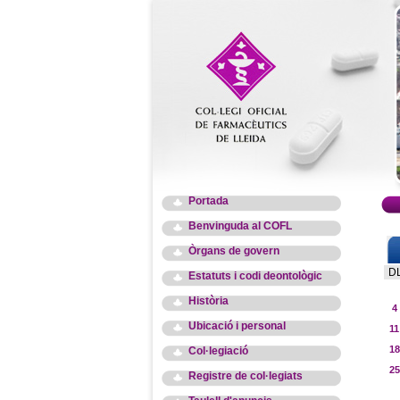
Portada
Benvinguda al COFL
Òrgans de govern
D
Estatuts i codi deontològic
Història
4
Ubicació i personal
11
18
Col·legiació
25
Registre de col·legiats