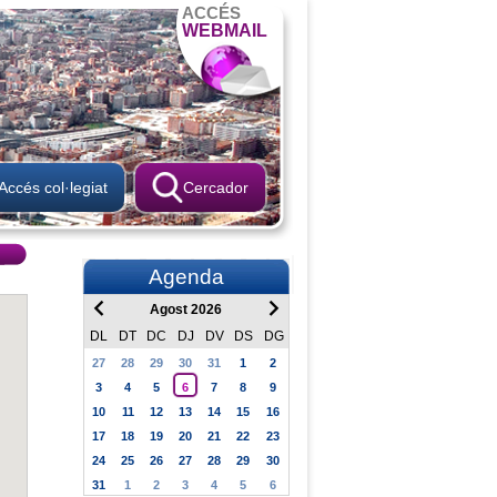
ACCÉS
WEBMAIL
Accés col·legiat
Cercador
Agenda
Agost 2026
DL
DT
DC
DJ
DV
DS
DG
27
28
29
30
31
1
2
3
4
5
6
7
8
9
10
11
12
13
14
15
16
17
18
19
20
21
22
23
24
25
26
27
28
29
30
31
1
2
3
4
5
6