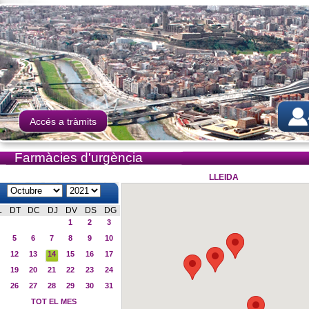
Accés a tràmits
Farmàcies d'urgència
LLEIDA
L
DT
DC
DJ
DV
DS
DG
1
2
3
5
6
7
8
9
10
12
13
14
15
16
17
19
20
21
22
23
24
26
27
28
29
30
31
TOT EL MES