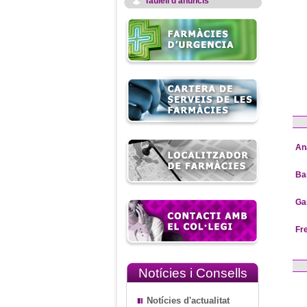
Taulell d'anuncis
An
Ba
Ga
Fr
Notícies i Consells
Notícies d'actualitat