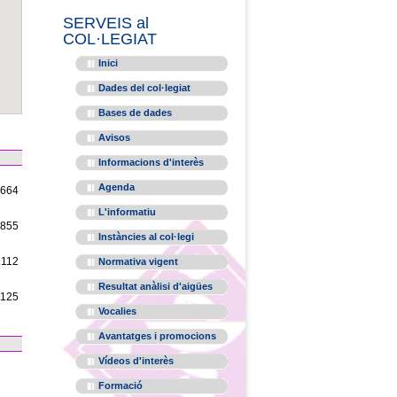
SERVEIS al
COL·LEGIAT
Inici
Dades del col·legiat
Bases de dades
Avisos
Informacions d'interès
Agenda
1664
L'informatiu
1855
Instàncies al col·legi
2112
Normativa vigent
Resultat anàlisi d'aigües
1125
Vocalies
Avantatges i promocions
Vídeos d'interès
Formació