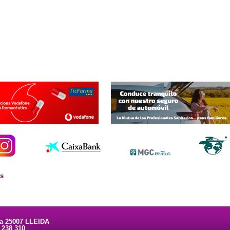
es
ta 25007 LLEIDA
3 238 310