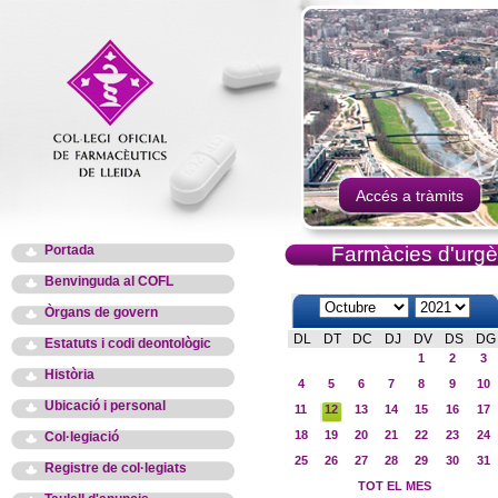
Accés a tràmits
Portada
Farmàcies d'urgè
Benvinguda al COFL
Òrgans de govern
DL
DT
DC
DJ
DV
DS
DG
Estatuts i codi deontològic
1
2
3
Història
4
5
6
7
8
9
10
Ubicació i personal
11
12
13
14
15
16
17
18
19
20
21
22
23
24
Col·legiació
25
26
27
28
29
30
31
Registre de col·legiats
TOT EL MES