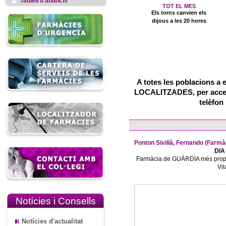
Taulell d'anuncis
TOT EL MES
Els torns canvien els
dijous a les 20 hores
A totes les poblacions a 
LOCALITZADES, per accedir
telèfon
Ponton Sivillà, Fernando (Fa
DIA 
Farmàcia de GUÀRDIA més prope
Vil
Notícies i Consells
Notícies d'actualitat