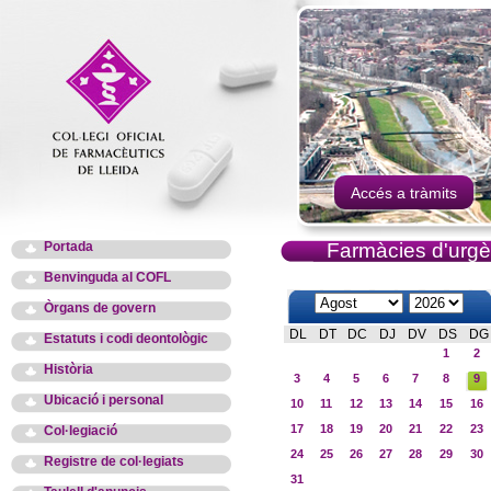
Accés a tràmits
Portada
Farmàcies d'urgè
Benvinguda al COFL
Òrgans de govern
DL
DT
DC
DJ
DV
DS
DG
Estatuts i codi deontològic
1
2
Història
3
4
5
6
7
8
9
Ubicació i personal
10
11
12
13
14
15
16
17
18
19
20
21
22
23
Col·legiació
24
25
26
27
28
29
30
Registre de col·legiats
31