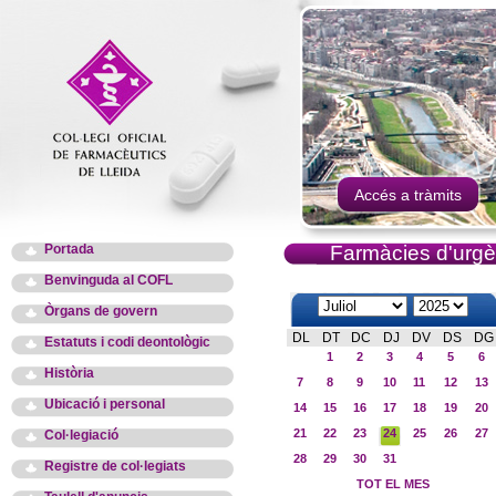
Accés a tràmits
Portada
Farmàcies d'urgè
Benvinguda al COFL
Òrgans de govern
DL
DT
DC
DJ
DV
DS
DG
Estatuts i codi deontològic
1
2
3
4
5
6
Història
7
8
9
10
11
12
13
Ubicació i personal
14
15
16
17
18
19
20
21
22
23
24
25
26
27
Col·legiació
28
29
30
31
Registre de col·legiats
TOT EL MES