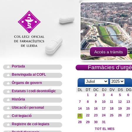
Accés a tràmits
Portada
Farmàcies d'urgè
Benvinguda al COFL
Òrgans de govern
DL
DT
DC
DJ
DV
DS
DG
Estatuts i codi deontològic
1
2
3
4
5
6
Història
7
8
9
10
11
12
13
Ubicació i personal
14
15
16
17
18
19
20
21
22
23
24
25
26
27
Col·legiació
28
29
30
31
Registre de col·legiats
TOT EL MES