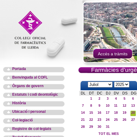
Accés a tràmits
Portada
Farmàcies d'urgè
Benvinguda al COFL
Òrgans de govern
DL
DT
DC
DJ
DV
DS
DG
Estatuts i codi deontològic
1
2
3
4
5
6
Història
7
8
9
10
11
12
13
Ubicació i personal
14
15
16
17
18
19
20
21
22
23
24
25
26
27
Col·legiació
28
29
30
31
Registre de col·legiats
TOT EL MES