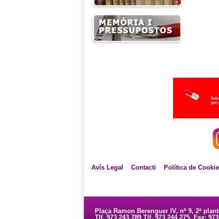
Avís Legal
Contacti
Política de Cooki
Plaça Ramon Berenguer IV, nº 9, 2ª plan
Tlf. 973 243 789 Tlf. 973 244 275. Fax: 97