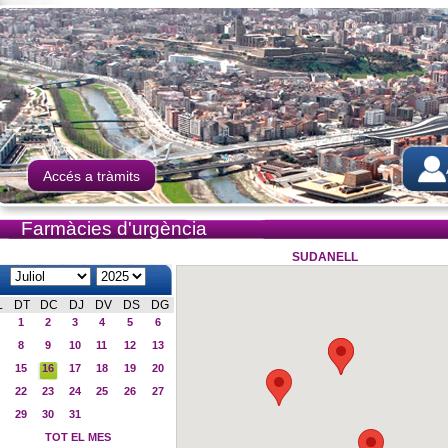
Accés a tràmits
Farmàcies d'urgència
SUDANELL
L
DT
DC
DJ
DV
DS
DG
1
2
3
4
5
6
8
9
10
11
12
13
15
16
17
18
19
20
22
23
24
25
26
27
29
30
31
TOT EL MES