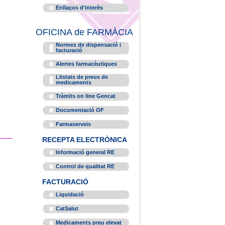
Enllaços d'interès
OFICINA de FARMÀCIA
Normes de dispensació i
facturació
Alertes farmacèutiques
Llistats de preus de
medicaments
Tràmits on line Gencat
Documentació OF
Farmaserveis
RECEPTA ELECTRÒNICA
Informació general RE
Control de qualitat RE
FACTURACIÓ
Liquidació
CatSalut
Medicaments preu elevat