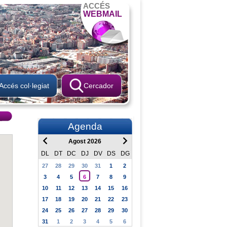
ACCÉS
WEBMAIL
Accés col·legiat
Cercador
Agenda
Agost 2026
DL
DT
DC
DJ
DV
DS
DG
27
28
29
30
31
1
2
3
4
5
6
7
8
9
10
11
12
13
14
15
16
17
18
19
20
21
22
23
24
25
26
27
28
29
30
31
1
2
3
4
5
6