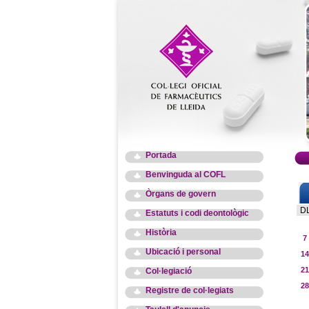
Portada
Benvinguda al COFL
Òrgans de govern
D
Estatuts i codi deontològic
Història
7
Ubicació i personal
14
21
Col·legiació
28
Registre de col·legiats