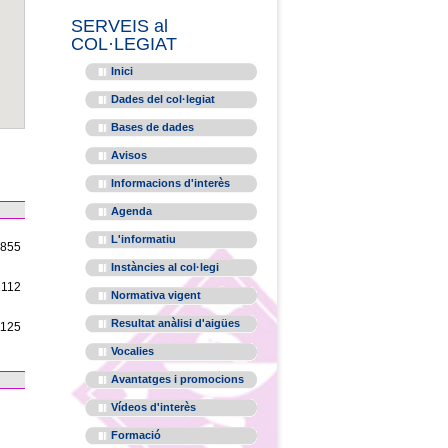
SERVEIS al
COL·LEGIAT
Inici
Dades del col·legiat
Bases de dades
Avisos
Informacions d'interès
Agenda
L'informatiu
1855
Instàncies al col·legi
2112
Normativa vigent
Resultat anàlisi d'aigües
1125
Vocalies
Avantatges i promocions
Vídeos d'interès
Formació