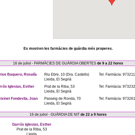
Es mostren les farmàcies de guàrdia més properes.
16 de juliol - FARMÀCIES DE GUÀRDIA OBERTES
de 9 a 22 hores
rios Baquero, Rosalía
Riu Ebre, 10 (Dra. Castells)
Tel. Farmàcia: 97321
Lleida, El Segrià
rrós Iglesias, Esther
Prat de la Riba, 53
Tel. Farmàcia: 97323
Lleida, El Segrià
eixinet Fondevila, Joan
Passeig de Ronda, 70
Tel. Farmàcia: 97326
Lleida, El Segrià
16 de juliol - GUÀRDIA DE NIT
de 22 a 9 hores
Garrós Iglesias, Esther
Prat de la Riba, 53
Lleida