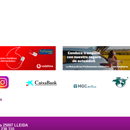
es
ta 25007 LLEIDA
3 238 310