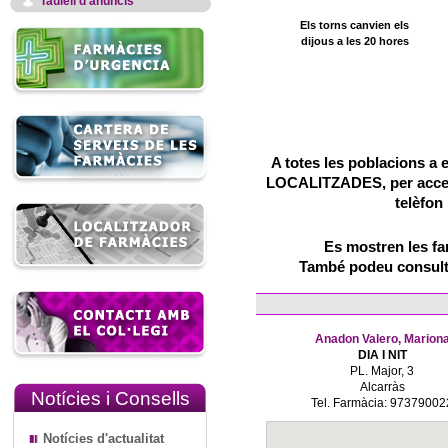
Taulell d'anuncis
Els torns canvien els
dijous a les 20 hores
A totes les poblacions a 
LOCALITZADES, per accedir
telèfon
Es mostren les f
També podeu consulta
Anadon Valero, Marion
DIA I NIT
PL. Major, 3
Alcarràs
Notícies i Consells
Tel. Farmàcia: 97379002
Notícies d'actualitat