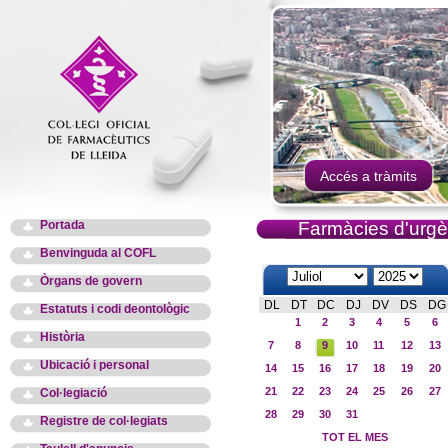
Accés a tràmits
Portada
Farmàcies d'urgè
Benvinguda al COFL
Òrgans de govern
DL
DT
DC
DJ
DV
DS
DG
Estatuts i codi deontològic
1
2
3
4
5
6
Història
7
8
9
10
11
12
13
Ubicació i personal
14
15
16
17
18
19
20
21
22
23
24
25
26
27
Col·legiació
28
29
30
31
Registre de col·legiats
TOT EL MES