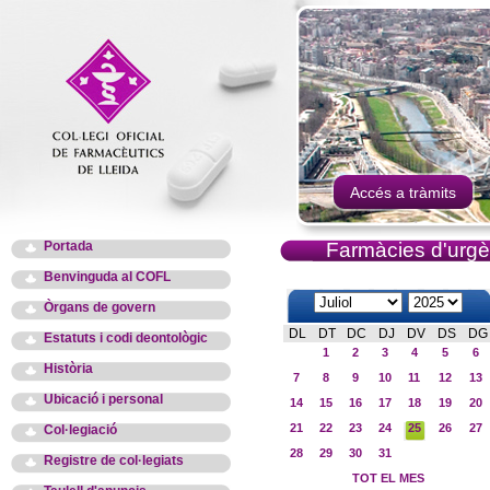
Accés a tràmits
Portada
Farmàcies d'urgè
Benvinguda al COFL
Òrgans de govern
DL
DT
DC
DJ
DV
DS
DG
Estatuts i codi deontològic
1
2
3
4
5
6
Història
7
8
9
10
11
12
13
Ubicació i personal
14
15
16
17
18
19
20
21
22
23
24
25
26
27
Col·legiació
28
29
30
31
Registre de col·legiats
TOT EL MES