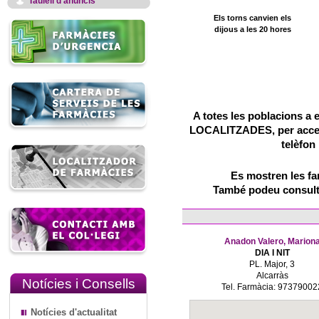
Taulell d'anuncis
Els torns canvien els
dijous a les 20 hores
A totes les poblacions a 
LOCALITZADES, per accedir
telèfon
Es mostren les f
També podeu consulta
Anadon Valero, Marion
DIA I NIT
PL. Major, 3
Alcarràs
Notícies i Consells
Tel. Farmàcia: 97379002
Notícies d'actualitat