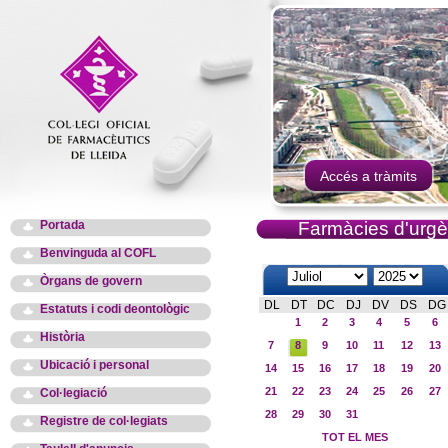
Accés a tràmits
Portada
Farmàcies d'urgè
Benvinguda al COFL
Òrgans de govern
DL
DT
DC
DJ
DV
DS
DG
Estatuts i codi deontològic
1
2
3
4
5
6
Història
7
8
9
10
11
12
13
Ubicació i personal
14
15
16
17
18
19
20
21
22
23
24
25
26
27
Col·legiació
28
29
30
31
Registre de col·legiats
TOT EL MES