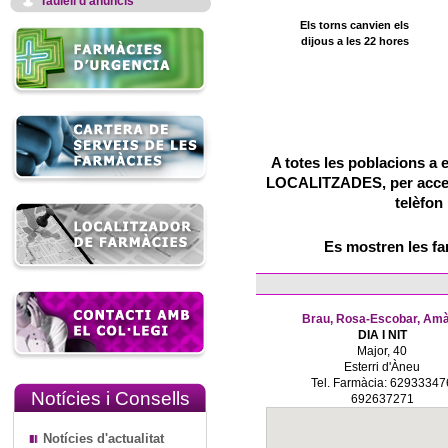
Taulell d'anuncis
Els torns canvien els
dijous a les 22 hores
A totes les poblacions a 
LOCALITZADES, per accedir
telèfon
Es mostren les f
Brau, Rosa-Escobar, Amà
DIA I NIT
Major, 40
Esterri d'Àneu
Tel. Farmàcia: 62933347
Notícies i Consells
692637271
Notícies d'actualitat