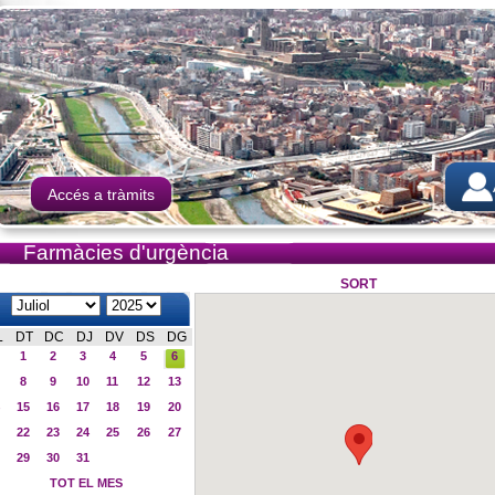
Accés a tràmits
Farmàcies d'urgència
SORT
L
DT
DC
DJ
DV
DS
DG
1
2
3
4
5
6
8
9
10
11
12
13
15
16
17
18
19
20
22
23
24
25
26
27
29
30
31
TOT EL MES