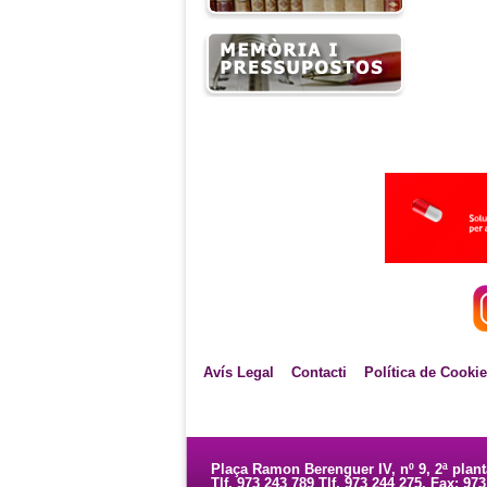
Avís Legal
Contacti
Política de Cooki
Plaça Ramon Berenguer IV, nº 9, 2ª plan
Tlf. 973 243 789 Tlf. 973 244 275. Fax: 97