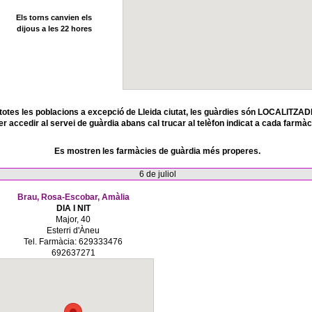
Els torns canvien els
dijous a les 22 hores
totes les poblacions a excepció de Lleida ciutat, les guàrdies són LOCALITZAD
er accedir al servei de guàrdia abans cal trucar al telèfon indicat a cada farmàc
Es mostren les farmàcies de guàrdia més properes.
6 de juliol
Brau, Rosa-Escobar, Amàlia
DIA I NIT
Major, 40
Esterri d'Àneu
Tel. Farmàcia: 629333476
692637271