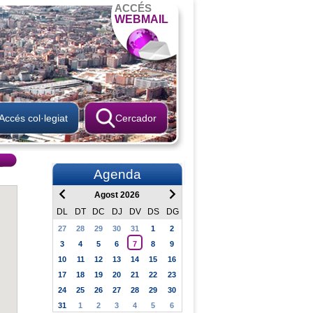
ACCÉS
WEBMAIL
Accés col·legiat
Cercador
Agenda
Agost 2026
DL
DT
DC
DJ
DV
DS
DG
27
28
29
30
31
1
2
3
4
5
6
7
8
9
10
11
12
13
14
15
16
17
18
19
20
21
22
23
24
25
26
27
28
29
30
31
1
2
3
4
5
6