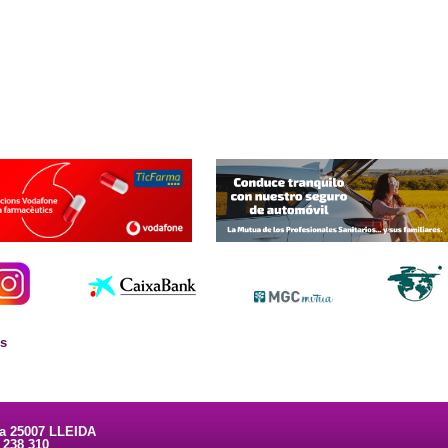
es
ta 25007 LLEIDA
3 238 310