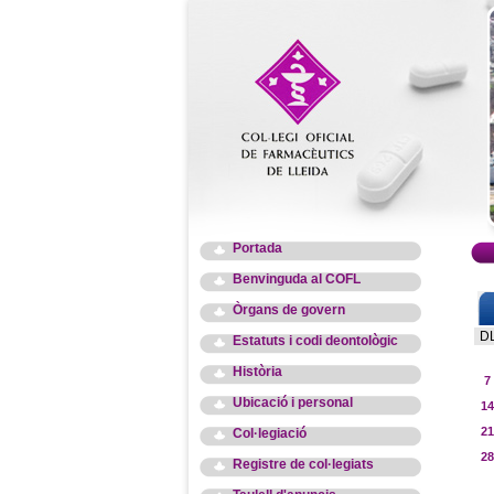
Portada
Benvinguda al COFL
Òrgans de govern
D
Estatuts i codi deontològic
Història
7
Ubicació i personal
14
21
Col·legiació
28
Registre de col·legiats