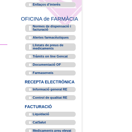
Enllaços d'interès
OFICINA de FARMÀCIA
Normes de dispensació i
facturació
Alertes farmacèutiques
Llistats de preus de
medicaments
Tràmits on line Gencat
Documentació OF
Farmaserveis
RECEPTA ELECTRÒNICA
Informació general RE
Control de qualitat RE
FACTURACIÓ
Liquidació
CatSalut
Medicaments preu elevat