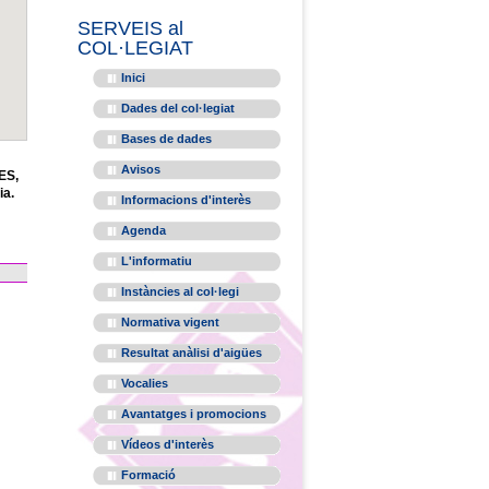
SERVEIS al
COL·LEGIAT
Inici
Dades del col·legiat
Bases de dades
Avisos
ES,
ia.
Informacions d'interès
Agenda
L'informatiu
Instàncies al col·legi
Normativa vigent
Resultat anàlisi d'aigües
Vocalies
Avantatges i promocions
Vídeos d'interès
Formació