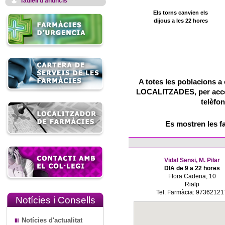
Taulell d'anuncis
Els torns canvien els
dijous a les 22 hores
A totes les poblacions a 
LOCALITZADES, per accedi
telèfon
Es mostren les f
Vidal Sensi, M. Pilar
DIA de 9 a 22 hores
Flora Cadena, 10
Rialp
Tel. Farmàcia: 97362121
Notícies i Consells
Notícies d'actualitat