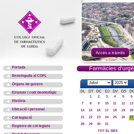
Accés a tràmits
Portada
Farmàcies d'urgè
Benvinguda al COFL
Òrgans de govern
DL
DT
DC
DJ
DV
DS
D
Estatuts i codi deontològic
1
2
3
4
5
6
Història
7
8
9
10
11
12
13
Ubicació i personal
14
15
16
17
18
19
20
21
22
23
24
25
26
27
Col·legiació
28
29
30
31
Registre de col·legiats
TOT EL MES