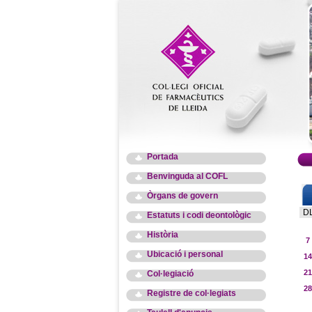
Portada
Benvinguda al COFL
Òrgans de govern
D
Estatuts i codi deontològic
Història
7
Ubicació i personal
14
21
Col·legiació
28
Registre de col·legiats