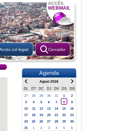
ACCÉS
WEBMAIL
Accés col·legiat
Cercador
Agenda
Agost 2026
DL
DT
DC
DJ
DV
DS
DG
27
28
29
30
31
1
2
3
4
5
6
7
8
9
10
11
12
13
14
15
16
17
18
19
20
21
22
23
24
25
26
27
28
29
30
31
1
2
3
4
5
6