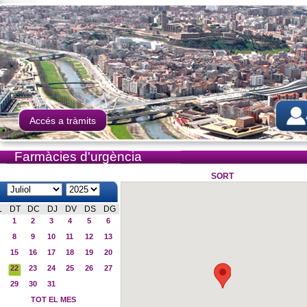
Accés a tràmits
Farmàcies d'urgència
SORT
L
DT
DC
DJ
DV
DS
DG
1
2
3
4
5
6
8
9
10
11
12
13
15
16
17
18
19
20
22
23
24
25
26
27
29
30
31
TOT EL MES