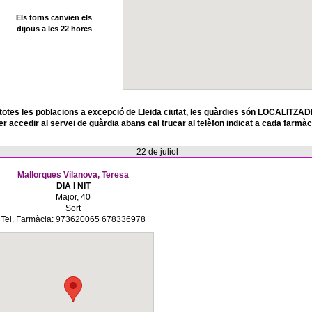
Els torns canvien els
dijous a les 22 hores
totes les poblacions a excepció de Lleida ciutat, les guàrdies són LOCALITZAD
er accedir al servei de guàrdia abans cal trucar al telèfon indicat a cada farmàc
22 de juliol
Mallorques Vilanova, Teresa
DIA I NIT
Major, 40
Sort
Tel. Farmàcia: 973620065 678336978