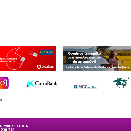
es
ta 25007 LLEIDA
3 238 310