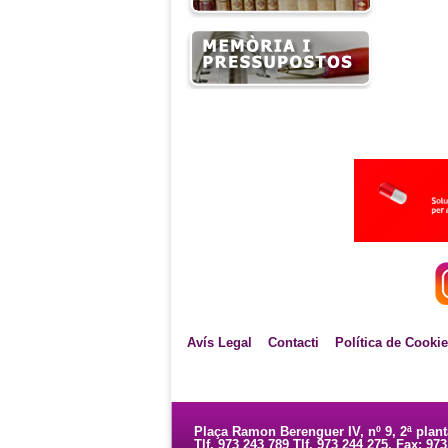
Avís Legal
Contacti
Política de Cooki
Plaça Ramon Berenguer IV, nº 9, 2ª plan
Tlf. 973 243 789 Tlf. 973 244 275. Fax: 97