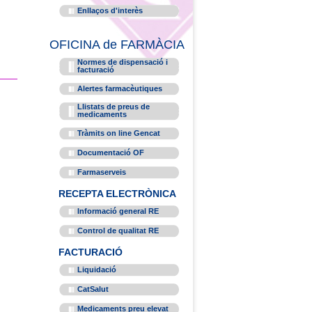
Enllaços d'interès
OFICINA de FARMÀCIA
Normes de dispensació i
facturació
Alertes farmacèutiques
Llistats de preus de
medicaments
Tràmits on line Gencat
Documentació OF
Farmaserveis
RECEPTA ELECTRÒNICA
Informació general RE
Control de qualitat RE
FACTURACIÓ
Liquidació
CatSalut
Medicaments preu elevat