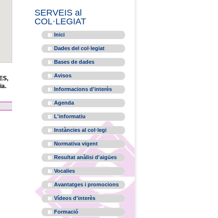
SERVEIS al
COL·LEGIAT
Inici
Dades del col·legiat
Bases de dades
Avisos
ES,
ia.
Informacions d'interès
Agenda
L'informatiu
Instàncies al col·legi
Normativa vigent
Resultat anàlisi d'aigües
Vocalies
Avantatges i promocions
Vídeos d'interès
Formació