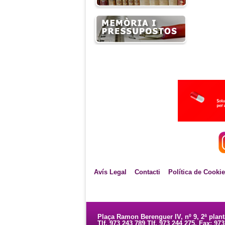
Avís Legal
Contacti
Política de Cooki
Plaça Ramon Berenguer IV, nº 9, 2ª plan
Tlf. 973 243 789 Tlf. 973 244 275. Fax: 97