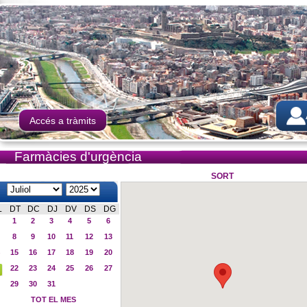
Accés a tràmits
Farmàcies d'urgència
SORT
L
DT
DC
DJ
DV
DS
DG
1
2
3
4
5
6
8
9
10
11
12
13
15
16
17
18
19
20
22
23
24
25
26
27
29
30
31
TOT EL MES