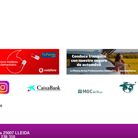
es
ta 25007 LLEIDA
3 238 310