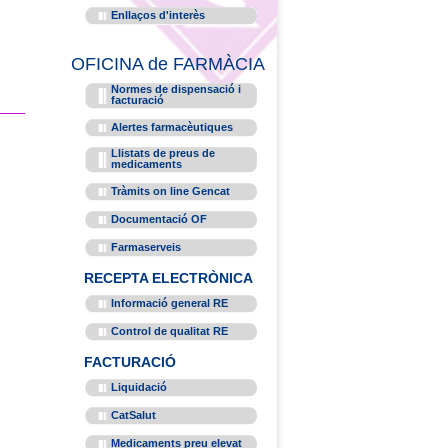
Enllaços d'interès
OFICINA de FARMÀCIA
Normes de dispensació i
facturació
Alertes farmacèutiques
Llistats de preus de
medicaments
Tràmits on line Gencat
Documentació OF
Farmaserveis
RECEPTA ELECTRÒNICA
Informació general RE
Control de qualitat RE
FACTURACIÓ
Liquidació
CatSalut
Medicaments preu elevat