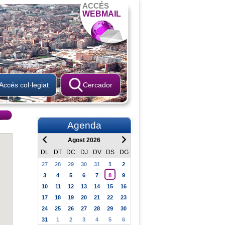
ACCÉS
WEBMAIL
Accés col·legiat
Cercador
Agenda
Agost 2026
DL
DT
DC
DJ
DV
DS
DG
27
28
29
30
31
1
2
3
4
5
6
7
8
9
10
11
12
13
14
15
16
17
18
19
20
21
22
23
24
25
26
27
28
29
30
31
1
2
3
4
5
6