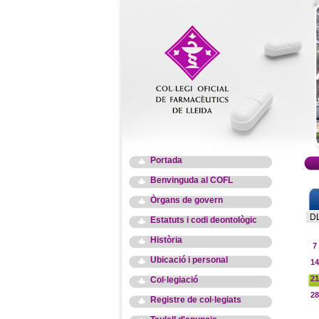
Portada
Benvinguda al COFL
Òrgans de govern
D
Estatuts i codi deontològic
Història
7
Ubicació i personal
14
21
Col·legiació
28
Registre de col·legiats