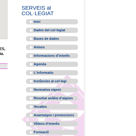
SERVEIS al
COL·LEGIAT
Inici
Dades del col·legiat
Bases de dades
Avisos
ES,
ia.
Informacions d'interès
Agenda
L'informatiu
Instàncies al col·legi
Normativa vigent
Resultat anàlisi d'aigües
Vocalies
Avantatges i promocions
Vídeos d'interès
Formació