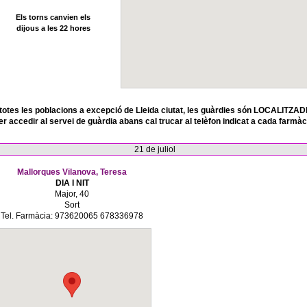
Els torns canvien els
dijous a les 22 hores
totes les poblacions a excepció de Lleida ciutat, les guàrdies són LOCALITZAD
er accedir al servei de guàrdia abans cal trucar al telèfon indicat a cada farmàc
21 de juliol
Mallorques Vilanova, Teresa
DIA I NIT
Major, 40
Sort
Tel. Farmàcia: 973620065 678336978