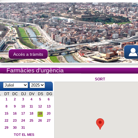
Accés a tràmits
Farmàcies d'urgència
SORT
L
DT
DC
DJ
DV
DS
DG
1
2
3
4
5
6
8
9
10
11
12
13
15
16
17
18
19
20
22
23
24
25
26
27
29
30
31
TOT EL MES