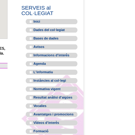
SERVEIS al
COL·LEGIAT
Inici
Dades del col·legiat
Bases de dades
Avisos
ES,
ia.
Informacions d'interès
Agenda
L'informatiu
Instàncies al col·legi
Normativa vigent
Resultat anàlisi d'aigües
Vocalies
Avantatges i promocions
Vídeos d'interès
Formació