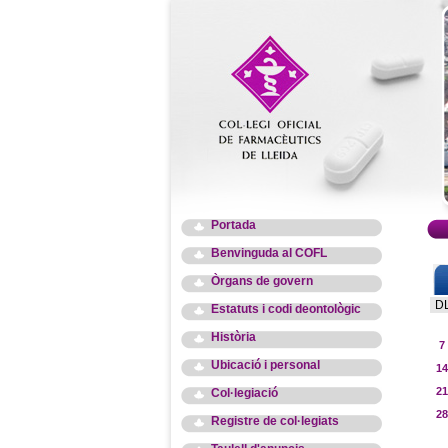
Portada
Benvinguda al COFL
Òrgans de govern
D
Estatuts i codi deontològic
Història
7
Ubicació i personal
14
21
Col·legiació
28
Registre de col·legiats