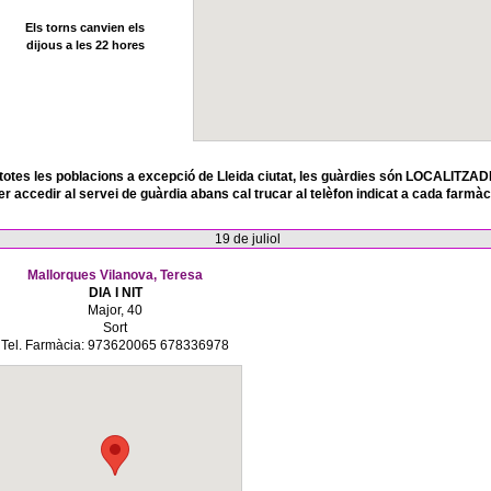
Els torns canvien els
dijous a les 22 hores
totes les poblacions a excepció de Lleida ciutat, les guàrdies són LOCALITZAD
er accedir al servei de guàrdia abans cal trucar al telèfon indicat a cada farmàc
19 de juliol
Mallorques Vilanova, Teresa
DIA I NIT
Major, 40
Sort
Tel. Farmàcia: 973620065 678336978