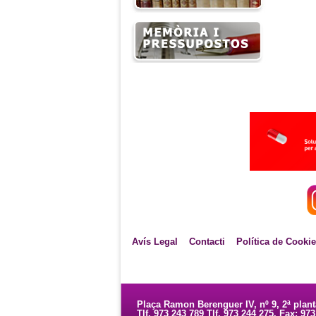
Avís Legal
Contacti
Política de Cooki
Plaça Ramon Berenguer IV, nº 9, 2ª plan
Tlf. 973 243 789 Tlf. 973 244 275. Fax: 97