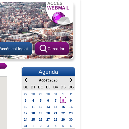
ACCÉS
WEBMAIL
Accés col·legiat
Cercador
Agenda
Agost 2026
DL
DT
DC
DJ
DV
DS
DG
27
28
29
30
31
1
2
3
4
5
6
7
8
9
10
11
12
13
14
15
16
17
18
19
20
21
22
23
24
25
26
27
28
29
30
31
1
2
3
4
5
6