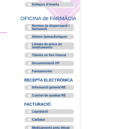
Enllaços d'interès
OFICINA de FARMÀCIA
Normes de dispensació i
facturació
Alertes farmacèutiques
Llistats de preus de
medicaments
Tràmits on line Gencat
Documentació OF
Farmaserveis
RECEPTA ELECTRÒNICA
Informació general RE
Control de qualitat RE
FACTURACIÓ
Liquidació
CatSalut
Medicaments preu elevat