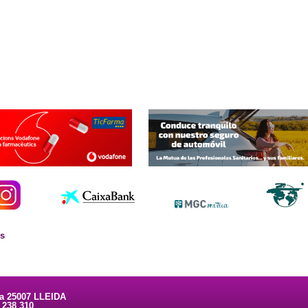
es
ta 25007 LLEIDA
3 238 310