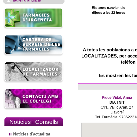
Taulell d'anuncis
Els torns canvien els
dijous a les 22 hores
A totes les poblacions a 
LOCALITZADES, per accedir
telèfon
Es mostren les f
Pique Vidal, Anna
DIA I NIT
Ctra. Vall d'Aran, 27
Llavorsí
Tel. Farmàcia: 97362221
Notícies i Consells
Notícies d'actualitat