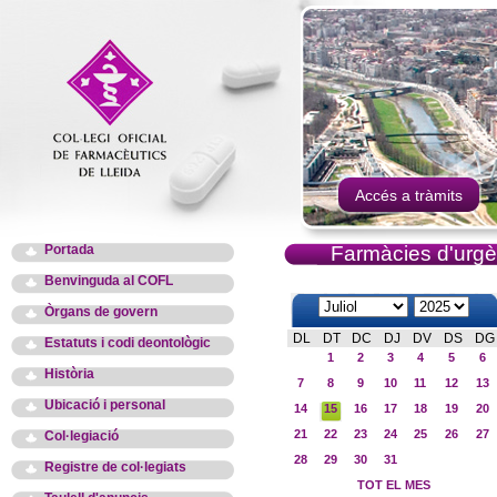
Accés a tràmits
Portada
Farmàcies d'urgè
Benvinguda al COFL
Òrgans de govern
DL
DT
DC
DJ
DV
DS
DG
Estatuts i codi deontològic
1
2
3
4
5
6
Història
7
8
9
10
11
12
13
Ubicació i personal
14
15
16
17
18
19
20
21
22
23
24
25
26
27
Col·legiació
28
29
30
31
Registre de col·legiats
TOT EL MES