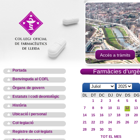
Accés a tràmits
Portada
Farmàcies d'urgè
Benvinguda al COFL
Òrgans de govern
DL
DT
DC
DJ
DV
DS
DG
Estatuts i codi deontològic
1
2
3
4
5
6
Història
7
8
9
10
11
12
13
Ubicació i personal
14
15
16
17
18
19
20
21
22
23
24
25
26
27
Col·legiació
28
29
30
31
Registre de col·legiats
TOT EL MES