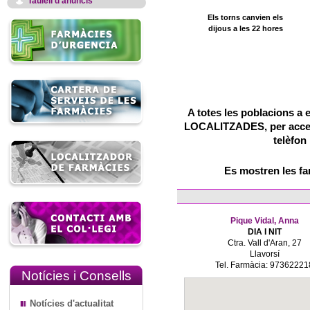
Taulell d'anuncis
Els torns canvien els
dijous a les 22 hores
A totes les poblacions a 
LOCALITZADES, per accedir
telèfon
Es mostren les f
Pique Vidal, Anna
DIA I NIT
Ctra. Vall d'Aran, 27
Llavorsí
Tel. Farmàcia: 97362221
Notícies i Consells
Notícies d'actualitat