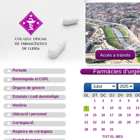
Accés a tràmits
Portada
Farmàcies d'urgè
Benvinguda al COFL
Òrgans de govern
DL
DT
DC
DJ
DV
DS
D
Estatuts i codi deontològic
1
2
3
4
5
6
Història
7
8
9
10
11
12
13
Ubicació i personal
14
15
16
17
18
19
20
21
22
23
24
25
26
27
Col·legiació
28
29
30
31
Registre de col·legiats
TOT EL MES