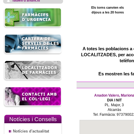
Taulell d'anuncis
Els torns canvien els
dijous a les 20 hores
A totes les poblacions a 
LOCALITZADES, per accedi
telèfon
Es mostren les f
Anadon Valero, Marion
DIA I NIT
PL. Major, 3
Alcarràs
Tel. Farmàcia: 97379002
Notícies i Consells
Notícies d'actualitat